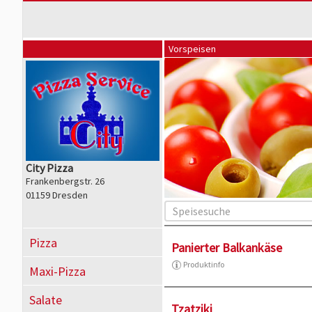
Vorspeisen
City Pizza
Frankenbergstr. 26
01159 Dresden
Pizza
Panierter Balkankäse
Produktinfo
Maxi-Pizza
Salate
Tzatziki